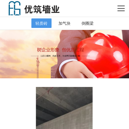
轻质砖
加气块
倒圈梁